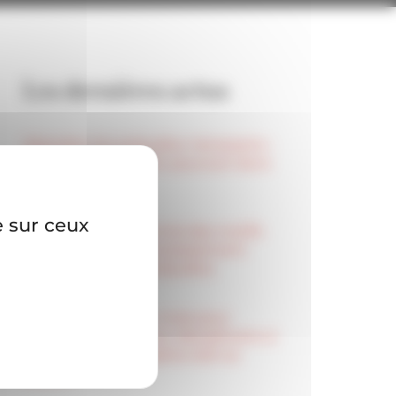
Les dernières actus
Abandon du préjudice nécessaire :
la Cour de cassation poursuit dans
sa lignée
e sur ceux
Le salarié non informé des motifs
s’opposant à son reclassement
doit prouver son préjudice
Quid du délai d’un mois pour
notifier une sanction disciplinaire si
un conseil de discipline doit se
réunir ?