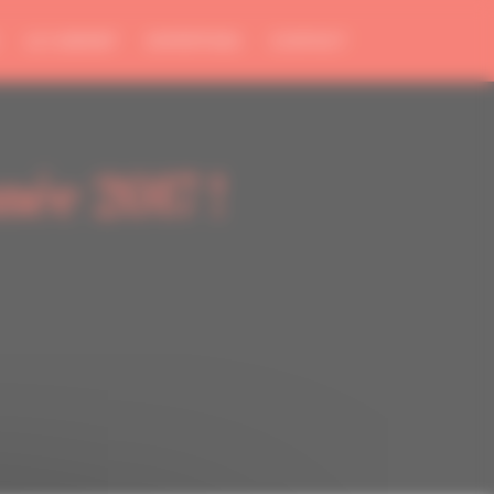
LE CABINET
EXPERTISES
CONTACT
née 2017 !