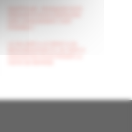
INAPTITUDE : INVOQUER FAITS
PRESCRITS POUR CONTESTER
SON LICENCIEMENT, C’EST
POSSIBLE !
LE SALARIÉ A LE DROIT A SA
R֤ÉMUNERATION S’IL SE TIENT À
DISPOSITON POUR PASSER LA
VISITE DE REPRISE